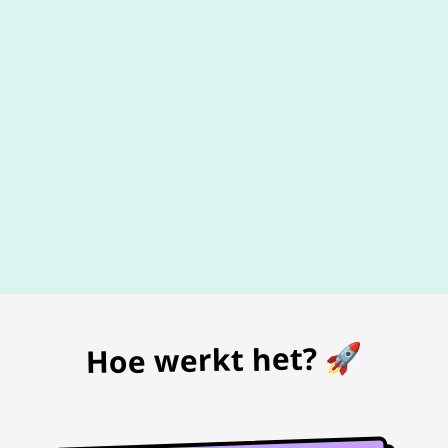
De beste
prijs
voor je bon
Hoe werkt het? 🚀