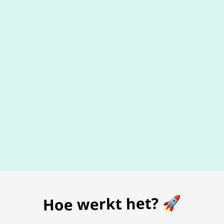
De beste
prijs
voor je bon
Hoe werkt het? 🚀