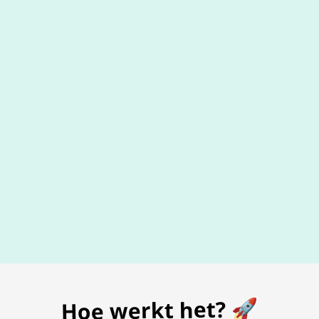
De beste
prijs
voor je bon
Hoe werkt het? 🚀