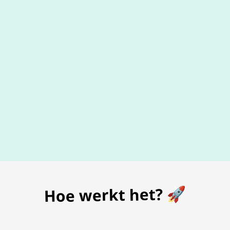
De beste
prijs
voor je bon
Hoe werkt het? 🚀