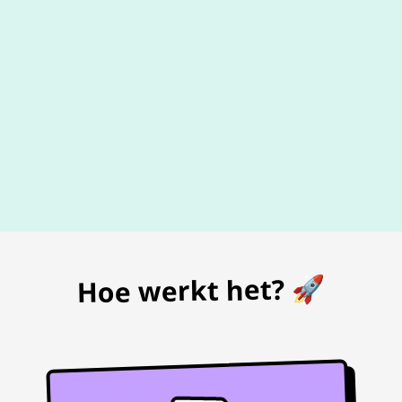
De beste
prijs
voor je bon
Hoe werkt het? 🚀