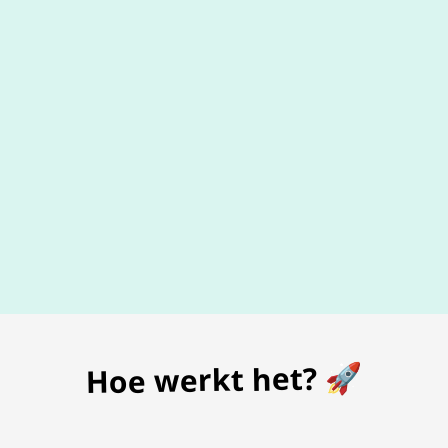
De beste
prijs
voor je bon
Hoe werkt het? 🚀