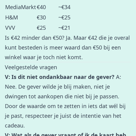
MediaMarkt
€40
~€34
H&M
€30
~€25
VVV
€25
~€21
Is €42 minder dan €50? Ja. Maar €42 die je overal
kunt besteden is meer waard dan €50 bij een
winkel waar je toch niet komt.
Veelgestelde vragen
V: Is dit niet ondankbaar naar de gever?
A:
Nee. De gever wilde je blij maken, niet je
dwingen tot aankopen die niet bij je passen.
Door de waarde om te zetten in iets dat wél bij
je past, respecteer je juist de intentie van het
cadeau.
V: Wat als de gever vraagt of ik de kaart heb