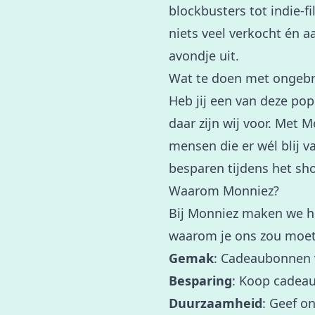
blockbusters tot indie-f
niets veel verkocht én a
avondje uit.
Wat te doen met ongeb
Heb jij een van deze po
daar zijn wij voor. Met
mensen die er wél blij v
besparen tijdens het sho
Waarom Monniez?
Bij Monniez maken we he
waarom je ons zou moet
Gemak
: Cadeaubonnen v
Besparing
: Koop cadeau
Duurzaamheid
: Geef o