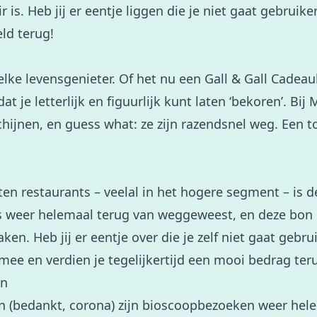
 is. Heb jij er eentje liggen die je niet gaat gebruik
ld terug!
elke levensgenieter. Of het nu een Gall & Gall Cadeau
 dat je letterlijk en figuurlijk kunt laten ‘bekoren’. Bi
chijnen, en guess what: ze zijn razendsnel weg. Een t
en restaurants – veelal in het hogere segment – is 
 is weer helemaal terug van weggeweest, en deze bon g
ken. Heb jij er eentje over die je zelf niet gaat geb
 mee en verdien je tegelijkertijd een mooi bedrag ter
on
en (bedankt, corona) zijn bioscoopbezoeken weer he