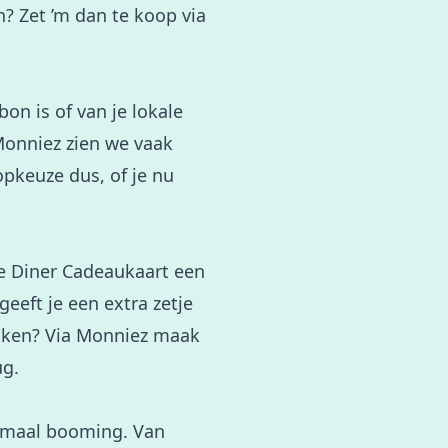
en? Zet ’m dan te koop via
bon is of van je lokale
j Monniez zien we vaak
opkeuze dus, of je nu
de Diner Cadeaukaart een
eeft je een extra zetje
ruiken? Via Monniez maak
ug.
lemaal booming. Van