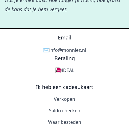
wat je ermee doet. Hoe langer je wacht, hoe groter
de kans dat je hem vergeet.
Email
✉️
info@monniez.nl
Betaling
iDEAL
Ik heb een cadeaukaart
Verkopen
Saldo checken
Waar besteden