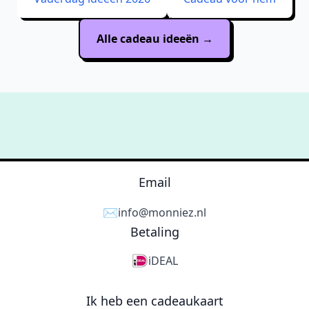
Alle cadeau ideeën →
Slimme
suggesties
op maa
Email
✉️
info@monniez.nl
Betaling
iDEAL
Ik heb een cadeaukaart