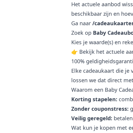
Het actuele aanbod wisse
beschikbaar zijn en hoev
Ga naar
/cadeaukaarte
Zoek op
Baby Cadeaub
Kies je waarde(s) en reke
👉 Bekijk het actuele a
100% geldigheidsgarant
Elke cadeaukaart die je 
lossen we dat direct met
Waarom een Baby Cadea
Korting stapelen:
combi
Zonder couponstress:
g
Veilig geregeld:
betalen
Wat kun je kopen met 