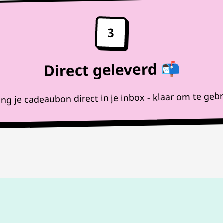
3
Direct geleverd 📬
ng je cadeaubon direct in je inbox - klaar om te geb
100%
werkende codes