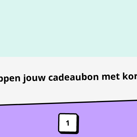
100% geldig
gegarandeer
appen jouw cadeaubon met kor
1