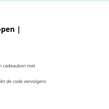
open |
bon cadeaubon met
kt de code vervolgens