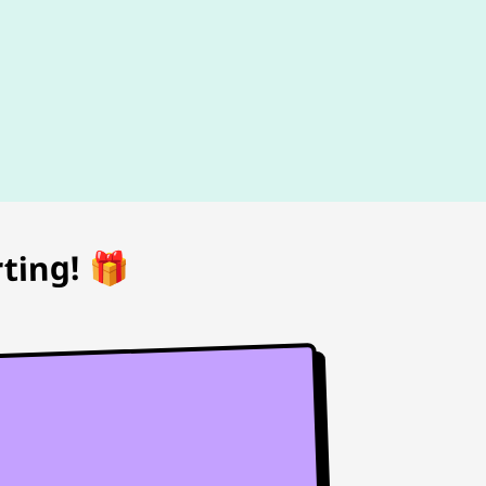
d
ting! 🎁