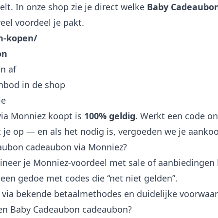
lt. In onze shop zie je direct welke
Baby Cadeaubo
eel voordeel je pakt.
n-kopen/
on
n af
anbod in de shop
ie
via Monniez koopt is
100% geldig
. Werkt een code on
 je op — en als het nodig is, vergoeden we je aanko
ubon cadeaubon via Monniez?
neer je Monniez-voordeel met sale of aanbiedingen 
een gedoe met codes die “net niet gelden”.
 via bekende betaalmethodes en duidelijke voorwaa
een Baby Cadeaubon cadeaubon?