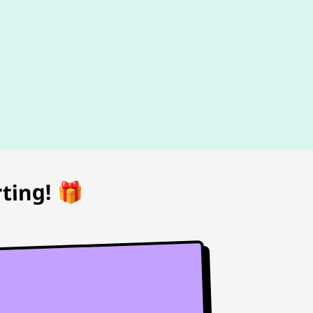
d
ting! 🎁