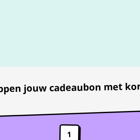
100% geldig
gegarandeer
appen jouw cadeaubon met kor
1