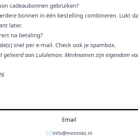
emon cadeaubonnen gebruiken?
rdere bonnen in één bestelling combineren. Lukt dat
nt later.
rect na betaling?
de(s) snel per e-mail. Check ook je spambox.
iet gelieerd aan Lululemon. Merknamen zijn eigendom va
26
Email
✉️
info@monniez.nl