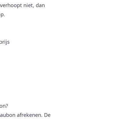
verhoopt niet, dan
op.
rijs
on?
deaubon afrekenen. De