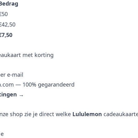
Bedrag
€50
€42,50
€7,50
eaukaart met korting
er e-mail
on.com — 100% gegarandeerd
rtingen →
nze shop zie je direct welke
Lululemon
cadeaukaarte
ie