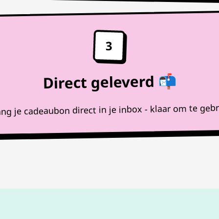
3
Direct geleverd 📬
ng je cadeaubon direct in je inbox - klaar om te geb
100%
werkende codes