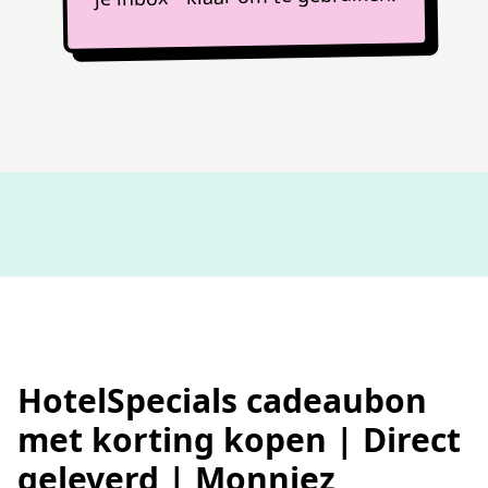
100%
werkende codes
HotelSpecials cadeaubon
met korting kopen | Direct
geleverd | Monniez