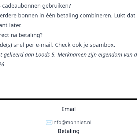
5 cadeaubonnen gebruiken?
erdere bonnen in één betaling combineren. Lukt dat n
nt later.
rect na betaling?
de(s) snel per e-mail. Check ook je spambox.
et gelieerd aan Loods 5. Merknamen zijn eigendom van d
26
Email
✉️
info@monniez.nl
Betaling