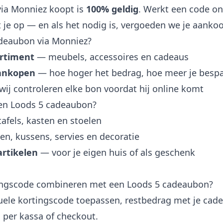
via Monniez koopt is
100% geldig
. Werkt een code on
 je op — en als het nodig is, vergoeden we je aanko
deaubon via Monniez?
ortiment
— meubels, accessoires en cadeaus
aankopen
— hoe hoger het bedrag, hoe meer je bespa
ij controleren elke bon voordat hij online komt
en Loods 5 cadeaubon?
afels, kasten en stoelen
n, kussens, servies en decoratie
artikelen
— voor je eigen huis of als geschenk
tingscode combineren met een Loods 5 cadeaubon?
ntuele kortingscode toepassen, restbedrag met je ca
n per kassa of checkout.