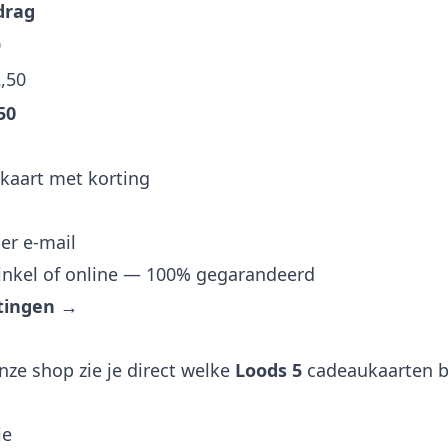
drag
0
,50
50
kaart met korting
er e-mail
inkel of online — 100% gegarandeerd
rtingen →
nze shop zie je direct welke
Loods 5
cadeaukaarten be
ie