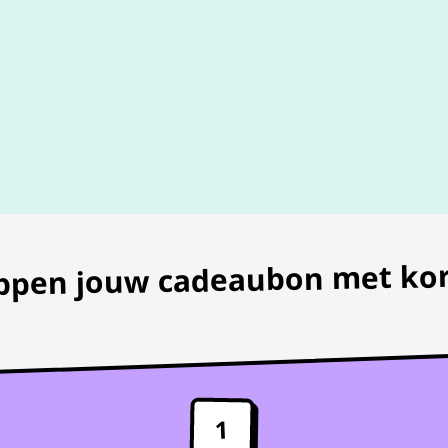
100% geldig
gegarandeer
appen jouw cadeaubon met kor
1