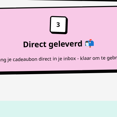
3
Direct geleverd 📬
ng je cadeaubon direct in je inbox - klaar om te geb
100%
werkende codes