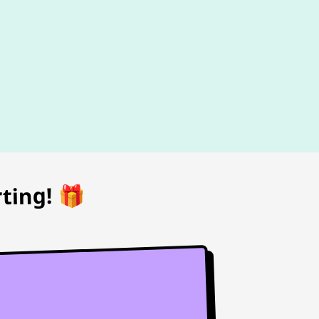
d
ting! 🎁