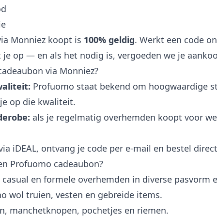
od
ie
via Monniez koopt is
100% geldig
. Werkt een code on
 je op — en als het nodig is, vergoeden we je aanko
adeaubon via Monniez?
liteit:
Profuomo staat bekend om hoogwaardige st
 op die kwaliteit.
derobe:
als je regelmatig overhemden koopt voor wer
via iDEAL, ontvang je code per e-mail en bestel dire
een Profuomo cadeaubon?
 casual en formele overhemden in diverse pasvorm e
o wol truien, vesten en gebreide items.
n, manchetknopen, pochetjes en riemen.