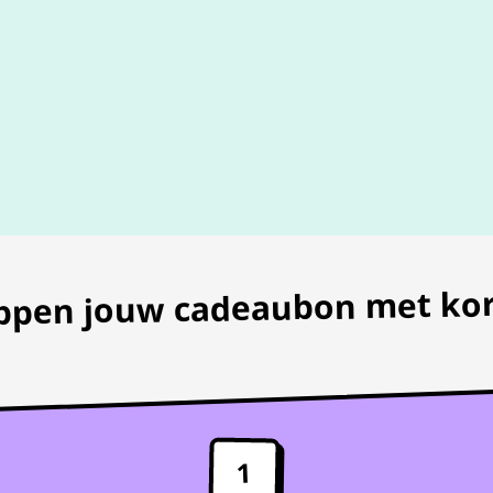
100% geldig
gegarandeer
appen jouw cadeaubon met kor
1