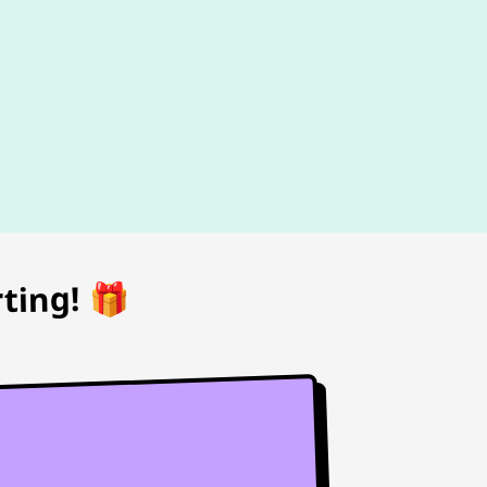
d
ting! 🎁