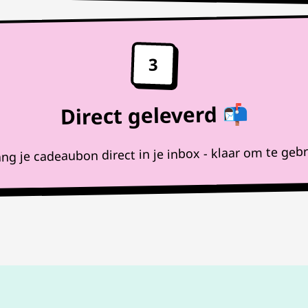
3
Direct geleverd 📬
ng je cadeaubon direct in je inbox - klaar om te geb
100%
werkende codes