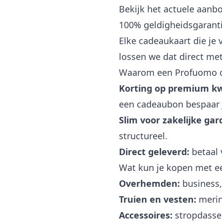
Bekijk het actuele aanb
100% geldigheidsgarant
Elke cadeaukaart die je 
lossen we dat direct met
Waarom een Profuomo c
Korting op premium kwa
een cadeaubon bespaar je
Slim voor zakelijke gar
structureel.
Direct geleverd:
betaal 
Wat kun je kopen met 
Overhemden:
business,
Truien en vesten:
merin
Accessoires:
stropdasse