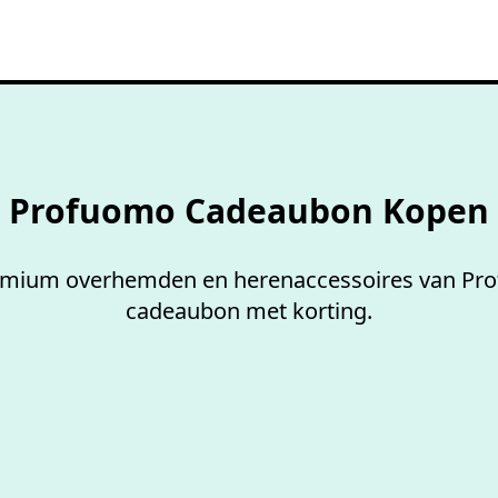
100%
werkende codes
Profuomo Cadeaubon Kopen
emium overhemden en herenaccessoires van Pr
cadeaubon met korting.