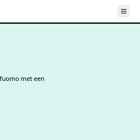
Bespaar
5
ofuomo met een