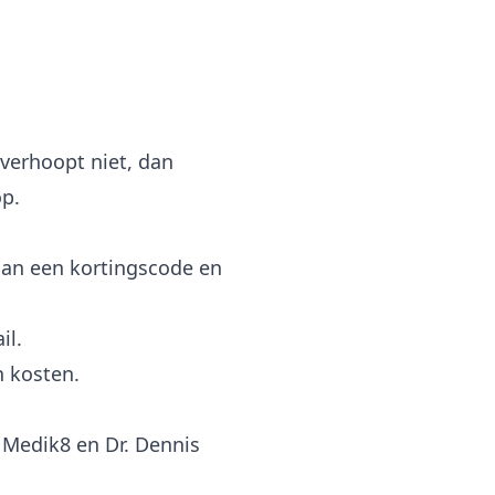
verhoopt niet, dan
op.
dan een kortingscode en
il.
n kosten.
 Medik8 en Dr. Dennis