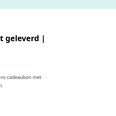
t geleverd |
Skins cadeaubon met
n.