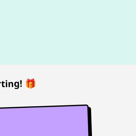
d
ting! 🎁