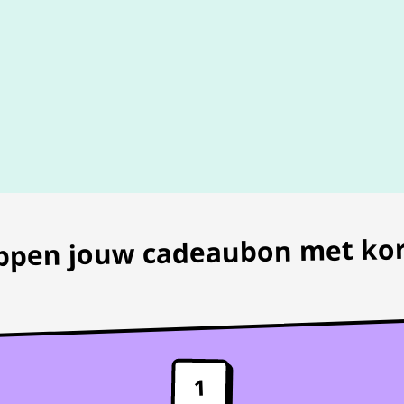
100% geldig
gegarandeer
appen jouw cadeaubon met kor
1