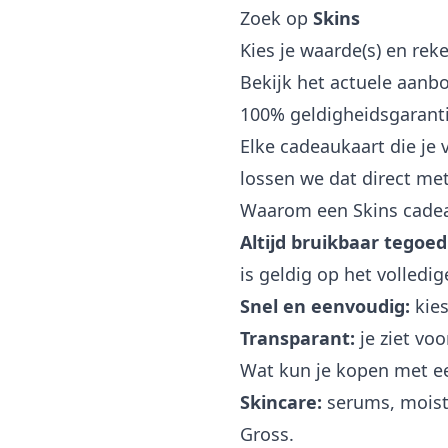
Zoek op
Skins
Kies je waarde(s) en reke
Bekijk het actuele aanb
100% geldigheidsgarant
Elke cadeaukaart die je 
lossen we dat direct met
Waarom een Skins cade
Altijd bruikbaar tegoed
is geldig op het volledi
Snel en eenvoudig:
kies
Transparant:
je ziet vo
Wat kun je kopen met e
Skincare:
serums, moistu
Gross.