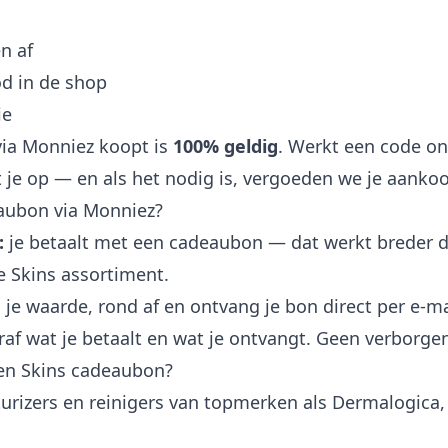
n af
od in de shop
ie
via Monniez koopt is
100% geldig
. Werkt een code on
 je op — en als het nodig is, vergoeden we je aanko
aubon via Monniez?
:
je betaalt met een cadeaubon — dat werkt breder 
ge Skins assortiment.
 je waarde, rond af en ontvang je bon direct per e-ma
oraf wat je betaalt en wat je ontvangt. Geen verborge
en Skins cadeaubon?
rizers en reinigers van topmerken als Dermalogica,