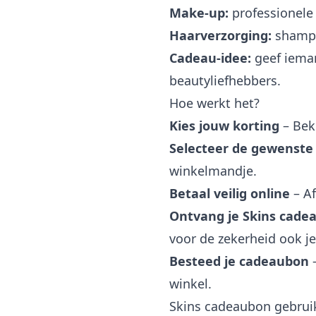
Make-up:
professionele 
Haarverzorging:
shampo
Cadeau-idee:
geef ieman
beautyliefhebbers.
Hoe werkt het?
Kies jouw korting
– Bek
Selecteer de gewenste
winkelmandje.
Betaal veilig online
– Af
Ontvang je Skins cade
voor de zekerheid ook j
Besteed je cadeaubon
–
winkel.
Skins cadeaubon gebrui