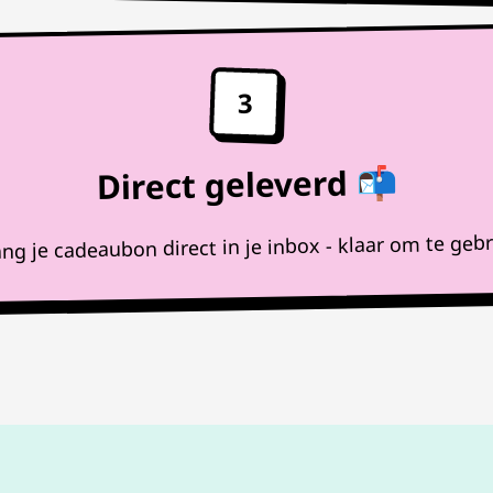
3
Direct geleverd 📬
ng je cadeaubon direct in je inbox - klaar om te geb
100%
werkende codes