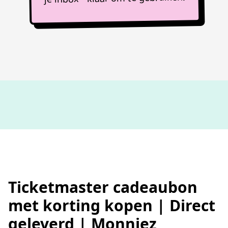
100%
werkende codes
Ticketmaster cadeaubon
met korting kopen | Direct
geleverd | Monniez