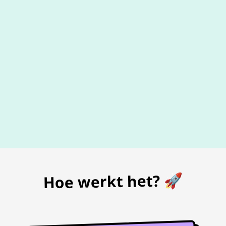
De beste
prijs
voor je bon
Hoe werkt het? 🚀