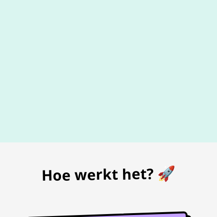
De beste
prijs
voor je bon
Hoe werkt het? 🚀