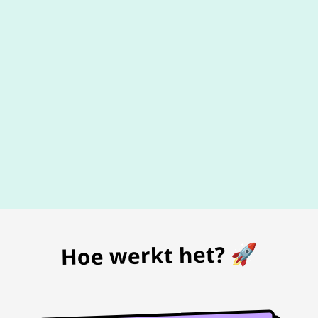
De beste
prijs
voor je bon
Hoe werkt het? 🚀