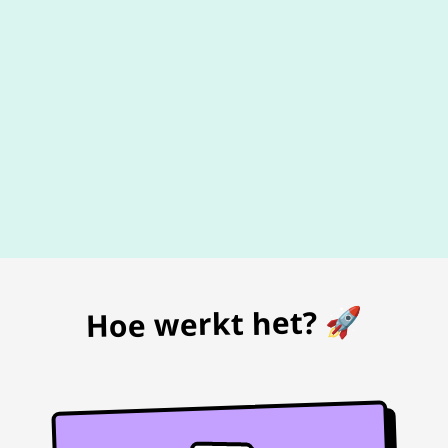
De beste
prijs
voor je bon
Hoe werkt het? 🚀