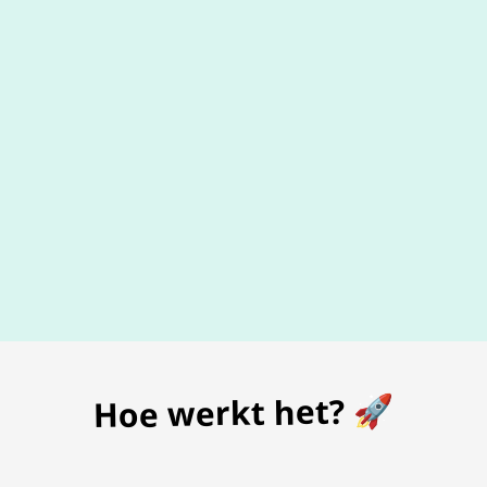
De beste
prijs
voor je bon
Hoe werkt het? 🚀