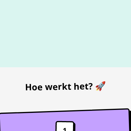
De beste
prijs
voor je bon
Hoe werkt het? 🚀
1