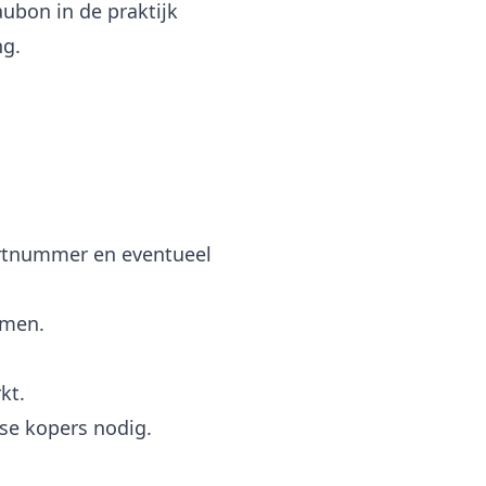
aubon in de praktijk
ng.
artnummer en eventueel
emen.
kt.
sse kopers nodig.