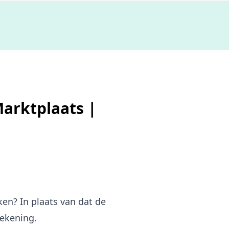
De b
Marktplaats |
en? In plaats van dat de
rekening.