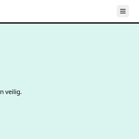
De b
 veilig.