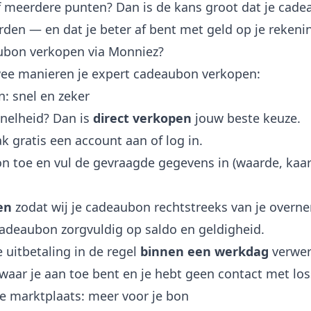
of meerdere punten? Dan is de kans groot dat je cade
den — en dat je beter af bent met geld op je rekeni
ubon verkopen via Monniez?
wee manieren je expert cadeaubon verkopen:
n: snel en zeker
snelheid? Dan is
direct verkopen
jouw beste keuze.
 gratis een account aan of log in.
on toe en vul de gevraagde gegevens in (waarde, ka
en
zodat wij je cadeaubon rechtstreeks van je overn
cadeaubon zorgvuldig op saldo en geldigheid.
 uitbetaling in de regel
binnen een werkdag
verwer
 waar je aan toe bent en je hebt geen contact met lo
de marktplaats: meer voor je bon