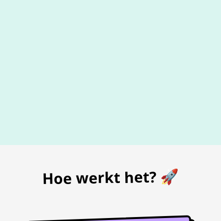
De beste
prijs
voor je bon
Hoe werkt het? 🚀