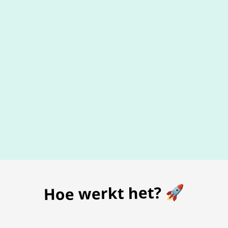
De beste
prijs
voor je bon
Hoe werkt het? 🚀