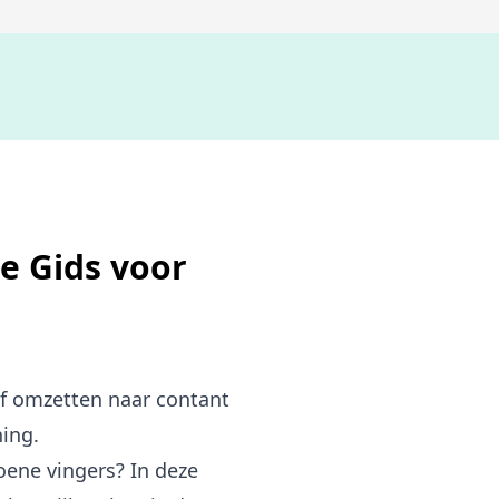
De b
e Gids voor
 of omzetten naar contant
ning.
ene vingers? In deze