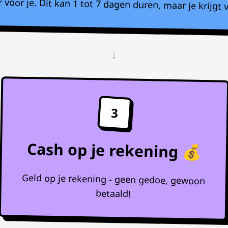
voor je. Dit kan 1 tot 7 dagen duren, maar je krijgt v
↓
3
Cash op je rekening 💰
Geld op je rekening - geen gedoe, gewoon
betaald!