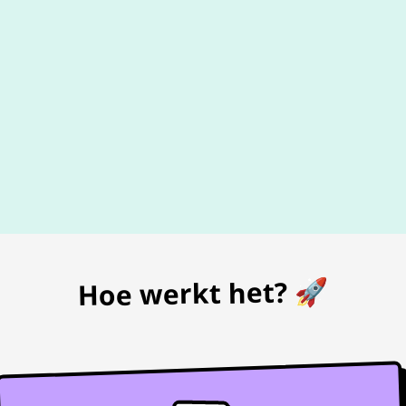
De beste
prijs
voor je bon
Hoe werkt het? 🚀