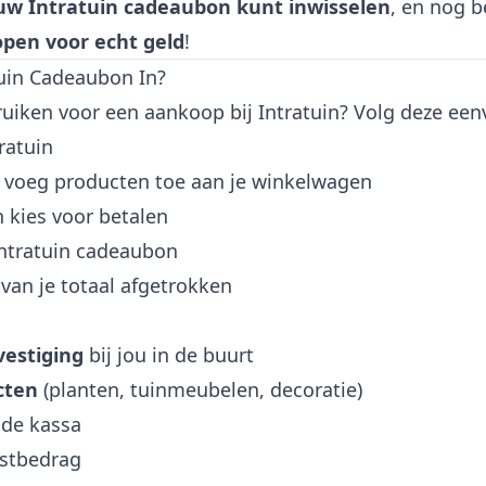
ouw Intratuin cadeaubon kunt inwisselen
, en nog b
pen voor echt geld
!
tuin Cadeaubon In?
ruiken voor een aankoop bij Intratuin? Volg deze ee
ratuin
 voeg producten toe aan je winkelwagen
 kies voor betalen
Intratuin cadeaubon
van je totaal afgetrokken
vestiging
bij jou in de buurt
cten
(planten, tuinmeubelen, decoratie)
de kassa
estbedrag