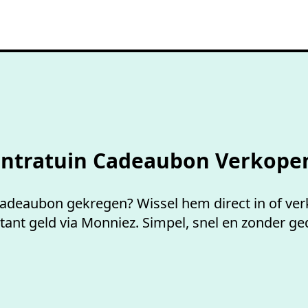
Niet goed,
geld terug
Intratuin Cadeaubon Verkope
cadeaubon gekregen? Wissel hem direct in of v
tant geld via Monniez. Simpel, snel en zonder ge