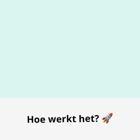
De beste
prijs
voor je bon
Hoe werkt het? 🚀