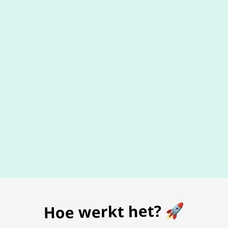
De beste
prijs
voor je bon
Hoe werkt het? 🚀