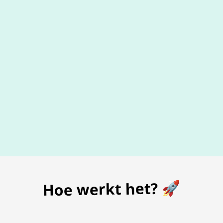
De beste
prijs
voor je bon
Hoe werkt het? 🚀