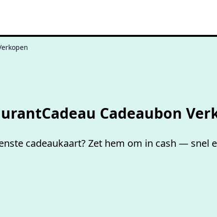
Verkopen
Niet goed,
geld terug
aurantCadeau Cadeaubon Ver
ste cadeaukaart? Zet hem om in cash — snel en