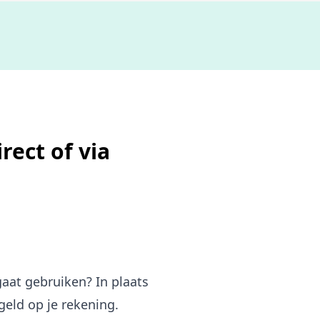
De b
ect of via
aat gebruiken? In plaats
eld op je rekening.