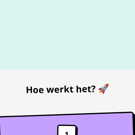
De beste
prijs
voor je bon
Hoe werkt het? 🚀
1