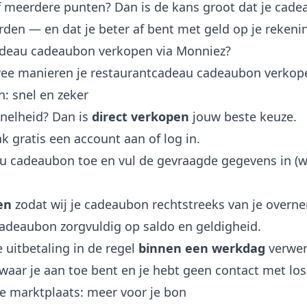
of meerdere punten? Dan is de kans groot dat je cade
den — en dat je beter af bent met geld op je rekeni
deau cadeaubon verkopen via Monniez?
wee manieren je restaurantcadeau cadeaubon verkop
n: snel en zeker
snelheid? Dan is
direct verkopen
jouw beste keuze.
 gratis een account aan of log in.
au cadeaubon toe en vul de gevraagde gegevens in 
en
zodat wij je cadeaubon rechtstreeks van je overn
cadeaubon zorgvuldig op saldo en geldigheid.
 uitbetaling in de regel
binnen een werkdag
verwer
 waar je aan toe bent en je hebt geen contact met lo
de marktplaats: meer voor je bon