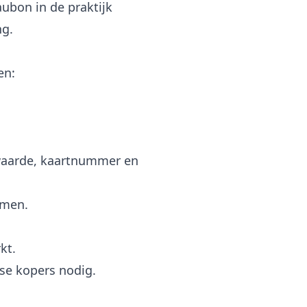
aubon in de praktijk
ng.
en:
(waarde, kaartnummer en
emen.
kt.
sse kopers nodig.