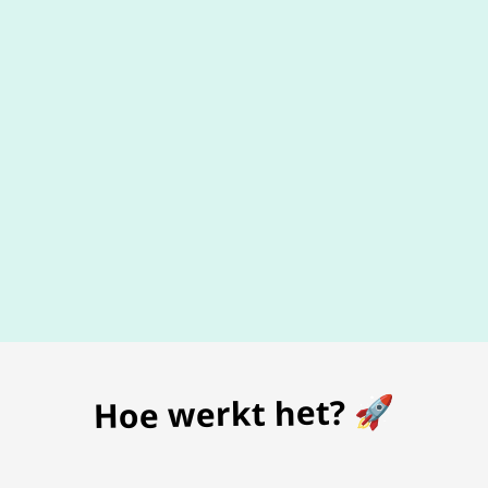
De beste
prijs
voor je bon
Hoe werkt het? 🚀