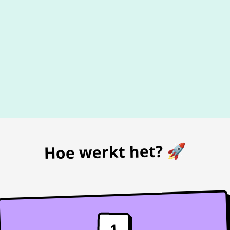
De beste
prijs
voor je bon
Hoe werkt het? 🚀
1