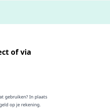
De b
ct of via
at gebruiken? In plaats
eld op je rekening.