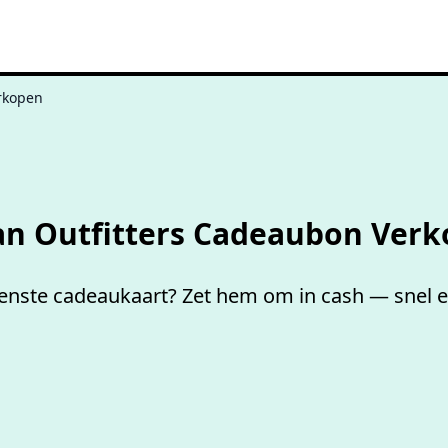
rkopen
Niet goed,
geld terug
n Outfitters Cadeaubon Ver
ste cadeaukaart? Zet hem om in cash — snel en