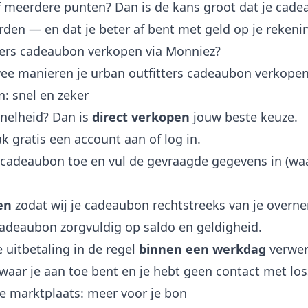
of meerdere punten? Dan is de kans groot dat je cade
den — en dat je beter af bent met geld op je rekeni
ters cadeaubon verkopen via Monniez?
wee manieren je urban outfitters cadeaubon verkopen
n: snel en zeker
snelheid? Dan is
direct verkopen
jouw beste keuze.
 gratis een account aan of log in.
s cadeaubon toe en vul de gevraagde gegevens in (w
en
zodat wij je cadeaubon rechtstreeks van je overn
cadeaubon zorgvuldig op saldo en geldigheid.
 uitbetaling in de regel
binnen een werkdag
verwer
 waar je aan toe bent en je hebt geen contact met lo
de marktplaats: meer voor je bon