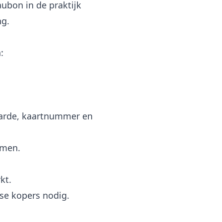
aubon in de praktijk
ng.
:
aarde, kaartnummer en
emen.
kt.
sse kopers nodig.