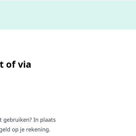
De b
 of via
 gebruiken? In plaats
eld op je rekening.