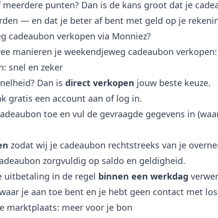
of meerdere punten? Dan is de kans groot dat je cade
den — en dat je beter af bent met geld op je rekeni
g cadeaubon verkopen via Monniez?
twee manieren je weekendjeweg cadeaubon verkopen:
n: snel en zeker
snelheid? Dan is
direct verkopen
jouw beste keuze.
 gratis een account aan of log in.
adeaubon toe en vul de gevraagde gegevens in (wa
en
zodat wij je cadeaubon rechtstreeks van je overn
cadeaubon zorgvuldig op saldo en geldigheid.
 uitbetaling in de regel
binnen een werkdag
verwer
 waar je aan toe bent en je hebt geen contact met lo
de marktplaats: meer voor je bon