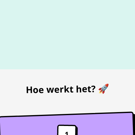
De beste
prijs
voor je bon
Hoe werkt het? 🚀
1