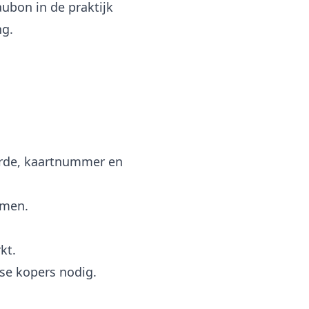
aubon in de praktijk
ng.
arde, kaartnummer en
emen.
kt.
sse kopers nodig.