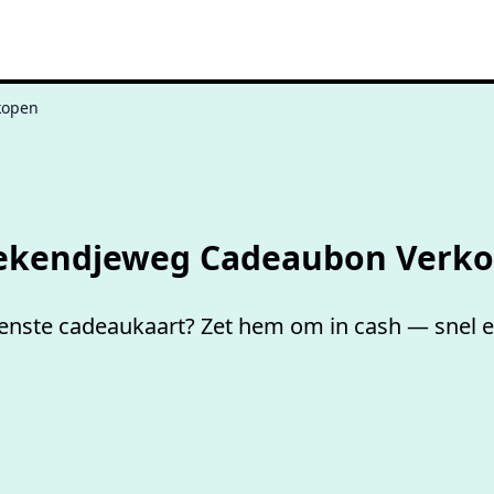
kopen
Niet goed,
geld terug
kendjeweg Cadeaubon Verk
ste cadeaukaart? Zet hem om in cash — snel en