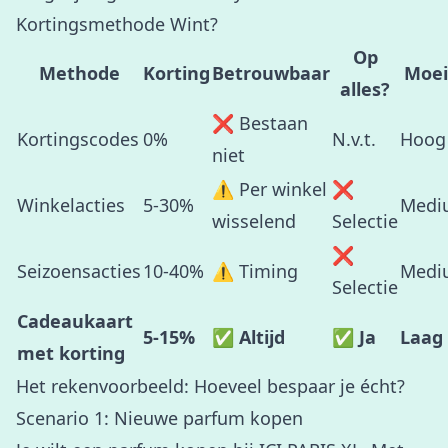
Kortingsmethode Wint?
Op
Methode
Korting
Betrouwbaar
Moei
alles?
❌ Bestaan
Kortingscodes
0%
N.v.t.
Hoog
niet
⚠️ Per winkel
❌
Winkelacties
5-30%
Medi
wisselend
Selectie
❌
Seizoensacties
10-40%
⚠️ Timing
Medi
Selectie
Cadeaukaart
5-15%
✅ Altijd
✅ Ja
Laag
met korting
Het rekenvoorbeeld: Hoeveel bespaar je écht?
Scenario 1: Nieuwe parfum kopen