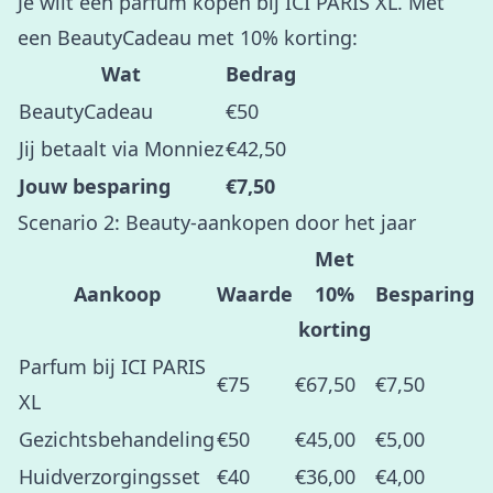
Je wilt een parfum kopen bij ICI PARIS XL. Met
een BeautyCadeau met 10% korting:
Wat
Bedrag
BeautyCadeau
€50
Jij betaalt via Monniez
€42,50
Jouw besparing
€7,50
Scenario 2: Beauty-aankopen door het jaar
Met
Aankoop
Waarde
10%
Besparing
korting
Parfum bij ICI PARIS
€75
€67,50
€7,50
XL
Gezichtsbehandeling
€50
€45,00
€5,00
Huidverzorgingsset
€40
€36,00
€4,00