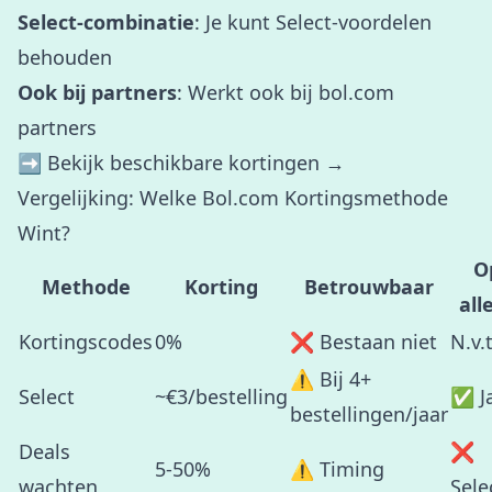
Select-combinatie
: Je kunt Select-voordelen
behouden
Ook bij partners
: Werkt ook bij bol.com
partners
➡️
Bekijk beschikbare kortingen →
Vergelijking: Welke Bol.com Kortingsmethode
Wint?
O
Methode
Korting
Betrouwbaar
all
Kortingscodes
0%
❌ Bestaan niet
N.v.t
⚠️ Bij 4+
Select
~€3/bestelling
✅ J
bestellingen/jaar
Deals
❌
5-50%
⚠️ Timing
wachten
Sele