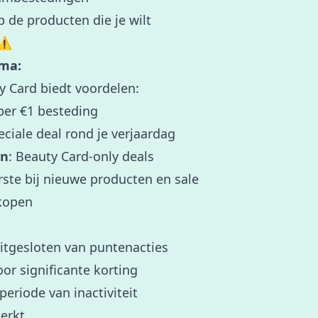
 de producten die je wilt
⚠️
mma:
y Card biedt voordelen:
 per €1 besteding
eciale deal rond je verjaardag
en
: Beauty Card-only deals
erste bij nieuwe producten en sale
nkopen
tgesloten van puntenacties
or significante korting
eriode van inactiviteit
perkt