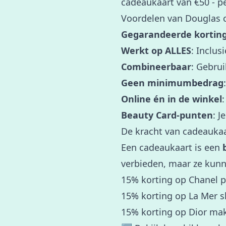
cadeaukaart van €50 - pe
Voordelen van Douglas 
Gegarandeerde kortin
Werkt op ALLES
: Inclu
Combineerbaar
: Gebrui
Geen minimumbedrag
Online én in de winkel
Beauty Card-punten
: J
De kracht van cadeauka
Een cadeaukaart is een
verbieden, maar ze kunn
15% korting op Chanel 
15% korting op La Mer s
15% korting op Dior ma