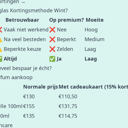
ortingen →
uglas Kortingsmethode Wint?
Betrouwbaar
Op premium?
Moeite
 Vaak niet werkend
❌ Nee
Hoog
️ Na veel besteden
❌ Beperkt
Medium
️ Beperkte keuze
❌ Zelden
Laag
 Altijd
✅ Ja
Laag
veel bespaar je écht?
arfum aankoop
Normale prijs
Met cadeaukaart (15% kort
€130
€110,50
lle 100ml
€155
€131,75
50ml
€135
€114,75
ncare