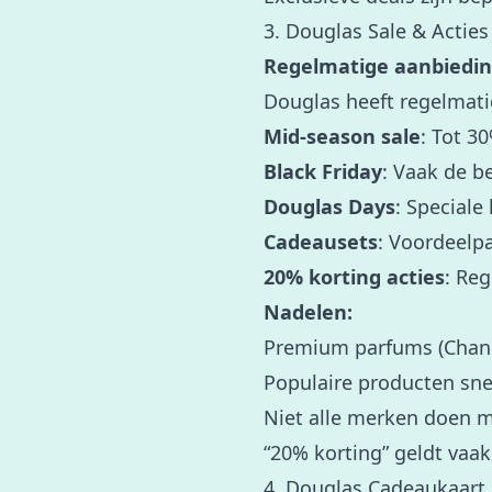
3. Douglas Sale & Acties
Regelmatige aanbiedin
Douglas heeft regelmati
Mid-season sale
: Tot 3
Black Friday
: Vaak de b
Douglas Days
: Speciale
Cadeausets
: Voordeelp
20% korting acties
: Re
Nadelen:
Premium parfums (Chanel,
Populaire producten sne
Niet alle merken doen 
“20% korting” geldt vaak 
4. Douglas Cadeaukaart