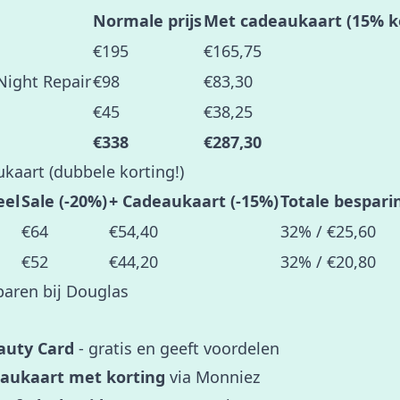
Normale prijs
Met cadeaukaart (15% k
€195
€165,75
Night Repair
€98
€83,30
€45
€38,25
€338
€287,30
ukaart (dubbele korting!)
eel
Sale (-20%)
+ Cadeaukaart (-15%)
Totale bespari
€64
€54,40
32% / €25,60
€52
€44,20
32% / €20,80
aren bij Douglas
auty Card
- gratis en geeft voordelen
aukaart met korting
via Monniez