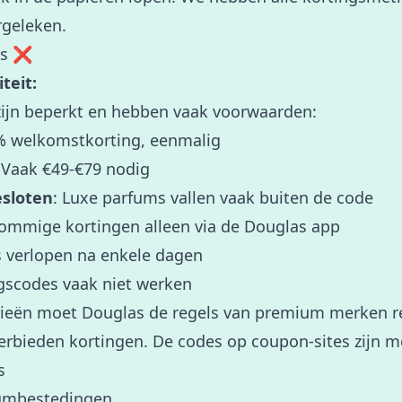
rgeleken.
es ❌
teit:
zijn beperkt en hebben vaak voorwaarden:
% welkomstkorting, eenmalig
 Vaak €49-€79 nodig
sloten
: Luxe parfums vallen vaak buiten de code
Sommige kortingen alleen via de Douglas app
s verlopen na enkele dagen
scodes vaak niet werken
rieën moet Douglas de regels van premium merken re
rbieden kortingen. De codes op coupon-sites zijn m
s
umbestedingen