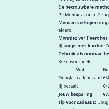
De betrouwbare metho
Bij Monniez kun je Dou
Mensen verkopen onge
elders
Monniez verifieert het
Jij koopt met korting
: 
Gebruik als normaal b
Rekenvoorbeeld
Wat
Be
Douglas cadeaukaart
€5
Jij betaalt
€4
Jouw besparing
€7
Tip voor cadeaus:
Dougla