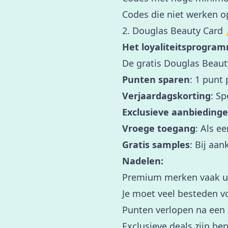
Codes die niet werken op
2. Douglas Beauty Card 
Het loyaliteitsprogra
De gratis Douglas Beaut
Punten sparen
: 1 punt
Verjaardagskorting
: Sp
Exclusieve aanbieding
Vroege toegang
: Als e
Gratis samples
: Bij aa
Nadelen:
Premium merken vaak ui
Je moet veel besteden vo
Punten verlopen na een p
Exclusieve deals zijn be