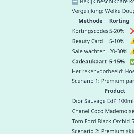
➡️
Bekijk beschikbare k
Vergelijking: Welke Do
Methode
Korting
Kortingscodes
5-20%
❌
Beauty Card
5-10%
⚠
Sale wachten
20-30%
⚠
Cadeaukaart
5-15%
✅
Het rekenvoorbeeld: Hoe
Scenario 1: Premium p
Product
Dior Sauvage EdP 100ml
Chanel Coco Mademoise
Tom Ford Black Orchid 
Scenario 2: Premium ski