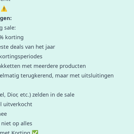
 ⚠️
gen:
g sale:
0% korting
este deals van het jaar
 kortingsperiodes
akketten met meerdere producten
gelmatig terugkerend, maar met uitsluitingen
 Dior, etc.) zelden in de sale
l uitverkocht
mee
niet op alles
 met Korting ✅