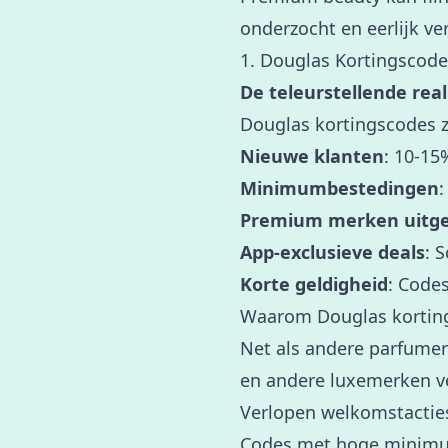
onderzocht en eerlijk ve
1. Douglas Kortingscod
De teleurstellende reali
Douglas kortingscodes 
Nieuwe klanten
: 10-15
Minimumbestedingen
:
Premium merken uitge
App-exclusieve deals
: 
Korte geldigheid
: Code
Waarom Douglas korting
Net als andere parfume
en andere luxemerken ve
Verlopen welkomstactie
Codes met hoge minim