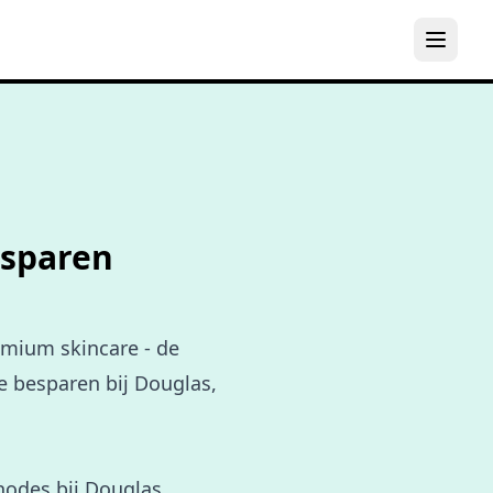
esparen
emium skincare - de
te besparen bij Douglas,
hodes bij Douglas