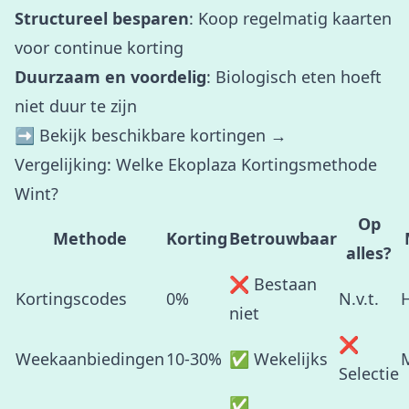
Structureel besparen
: Koop regelmatig kaarten
voor continue korting
Duurzaam en voordelig
: Biologisch eten hoeft
niet duur te zijn
➡️
Bekijk beschikbare kortingen →
Vergelijking: Welke Ekoplaza Kortingsmethode
Wint?
Op
Methode
Korting
Betrouwbaar
alles?
❌ Bestaan
Kortingscodes
0%
N.v.t.
niet
❌
Weekaanbiedingen
10-30%
✅ Wekelijks
Selectie
✅