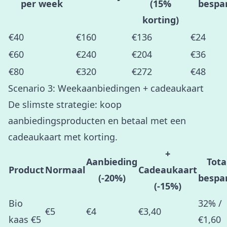
per week
(15%
bespa
korting)
€40
€160
€136
€24
€60
€240
€204
€36
€80
€320
€272
€48
Scenario 3: Weekaanbiedingen + cadeaukaart
De slimste strategie: koop
aanbiedingsproducten en betaal met een
cadeaukaart met korting.
+
Aanbieding
Tota
Product
Normaal
Cadeaukaart
(-20%)
bespa
(-15%)
Bio
32% /
€5
€4
€3,40
kaas €5
€1,60