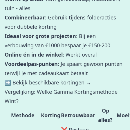
tuin - alles
Combineerbaar
: Gebruik tijdens folderacties
voor dubbele korting
Ideaal voor grote projecten
: Bij een
verbouwing van €1000 bespaar je €150-200
Online én in de winkel
: Werkt overal
Voordeelpas-punten
: Je spaart gewoon punten
terwijl je met cadeaukaart betaalt
➡️
Bekijk beschikbare kortingen →
Vergelijking: Welke Gamma Kortingsmethode
Wint?
Op
Methode
Korting
Betrouwbaar
Moei
alles?
❌ Bestaan