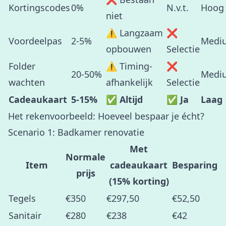
Kortingscodes
0%
N.v.t.
Hoog
niet
⚠️ Langzaam
❌
Voordeelpas
2-5%
Medi
opbouwen
Selectie
Folder
⚠️ Timing-
❌
20-50%
Medi
wachten
afhankelijk
Selectie
Cadeaukaart
5-15%
✅ Altijd
✅ Ja
Laag
Het rekenvoorbeeld: Hoeveel bespaar je écht?
Scenario 1: Badkamer renovatie
Met
Normale
Item
cadeaukaart
Besparing
prijs
(15% korting)
Tegels
€350
€297,50
€52,50
Sanitair
€280
€238
€42