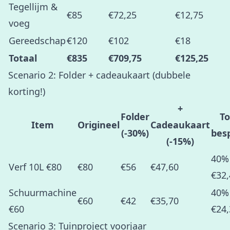
Tegellijm &
€85
€72,25
€12,75
voeg
Gereedschap
€120
€102
€18
Totaal
€835
€709,75
€125,25
Scenario 2: Folder + cadeaukaart (dubbele
korting!)
+
Folder
To
Item
Origineel
Cadeaukaart
(-30%)
bes
(-15%)
40%
Verf 10L €80
€80
€56
€47,60
€32,
Schuurmachine
40%
€60
€42
€35,70
€60
€24,
Scenario 3: Tuinproject voorjaar