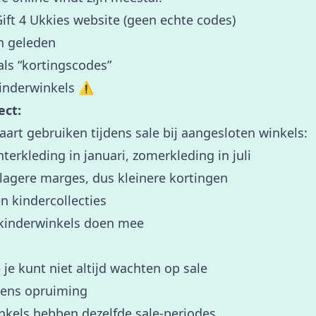
Gift 4 Ukkies website (geen echte codes)
en geleden
als “kortingscodes”
kinderwinkels ⚠️
ect:
kaart gebruiken tijdens sale bij aangesloten winkels:
nterkleding in januari, zomerkleding in juli
 lagere marges, dus kleinere kortingen
n kindercollecties
kinderwinkels doen mee
je kunt niet altijd wachten op sale
dens opruiming
inkels hebben dezelfde sale-periodes