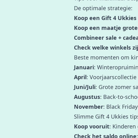
De optimale strategie:
Koop een Gift 4 Ukkies
Koop een maatje grote
Combineer sale + cade
Check welke winkels zi
Beste momenten om kind
Januari
: Winteropruimin
April
: Voorjaarscollectie
Juni/Juli
: Grote zomer s
Augustus
: Back-to-sch
November
: Black Frida
Slimme Gift 4 Ukkies tip
Koop vooruit
: Kinderen
Check het saldo online