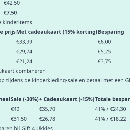
€42,50
€7,50
e kinderitems
 prijs
Met cadeaukaart (15% korting)
Besparing
€33,99
€6,00
€29,74
€5,25
€21,24
€3,75
aukaart combineren
op tijdens de kinderkleding-sale en betaal met een G
neel
Sale (-30%)
+ Cadeaukaart (-15%)
Totale bespa
€42
€35,70
41% / €24,30
€31,50
€26,78
41% / €18,22
ren bij Gift 4 Ukkies