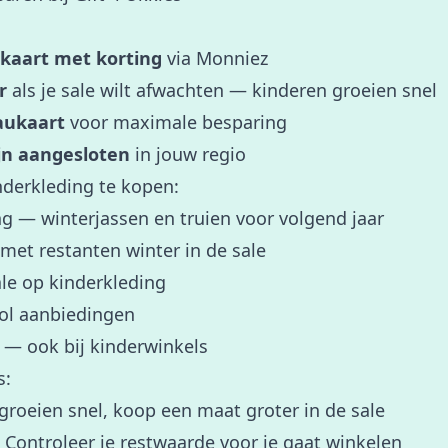
 kaart met korting
via Monniez
r
als je sale wilt afwachten — kinderen groeien snel
aukaart
voor maximale besparing
jn aangesloten
in jouw regio
erkleding te kopen:
g — winterjassen en truien voor volgend jaar
 met restanten winter in de sale
ale op kinderkleding
ool aanbiedingen
y — ook bij kinderwinkels
s:
 groeien snel, koop een maat groter in de sale
: Controleer je restwaarde voor je gaat winkelen