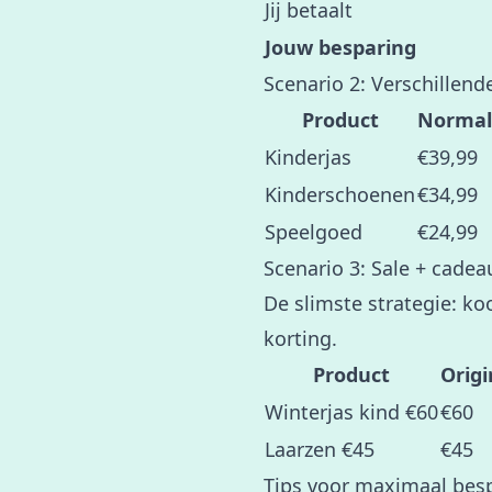
Jij betaalt
Jouw besparing
Scenario 2: Verschillend
Product
Normale
Kinderjas
€39,99
Kinderschoenen
€34,99
Speelgoed
€24,99
Scenario 3: Sale + cade
De slimste strategie: ko
korting.
Product
Origi
Winterjas kind €60
€60
Laarzen €45
€45
Tips voor maximaal bespa