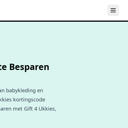
 te Besparen
Van babykleding en
kkies kortingscode
paren met Gift 4 Ukkies,