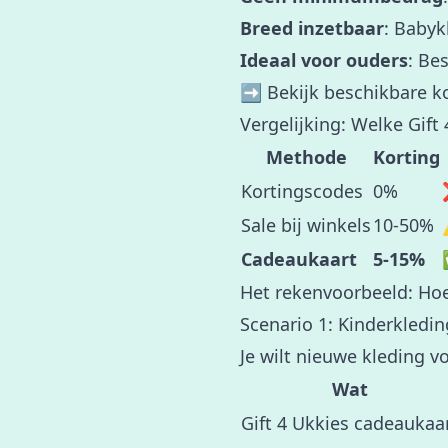
Breed inzetbaar
: Babyk
Ideaal voor ouders
: Be
➡️
Bekijk beschikbare k
Vergelijking: Welke Gif
Methode
Korting
Kortingscodes
0%
Sale bij winkels
10-50%
Cadeaukaart
5-15%
Het rekenvoorbeeld: Hoe
Scenario 1: Kinderkledi
Je wilt nieuwe kleding 
Wat
Gift 4 Ukkies cadeaukaa