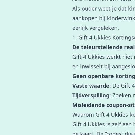
Als ouder weet je dat ki
aankopen bij kinderwink
eerlijk vergeleken.
1. Gift 4 Ukkies Kortin
De teleurstellende reali
Gift 4 Ukkies werkt niet
en inwisselt bij aangesl
Geen openbare kortin
Vaste waarde
: De Gift 
Tijdverspilling
: Zoeken n
Misleidende coupon-si
Waarom Gift 4 Ukkies ko
Gift 4 Ukkies is zelf ee
de kaart. De “codes” die 