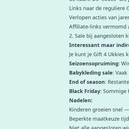
Links naar de reguliere 
Verlopen acties van jar
Affiliate-links vermomd 
2. Sale bij aangesloten 
Interessant maar indir
Je kunt je Gift 4 Ukkies 
Seizoensopruiming
: Wi
Babykleding sale
: Vaak
End of season
: Restante
Black Friday
: Sommige 
Nadelen:
Kinderen groeien snel — 
Beperkte maatkeuze tij
Niet alle aangesloten w