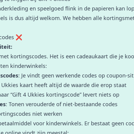
nderkleding en speelgoed flink in de papieren kan lo
els is dus altijd welkom. We hebben alle kortingsm
gscodes ❌
teit:
 met kortingscodes. Het is een cadeaukaart die je ko
oten kinderwinkels:
gscodes
: Je vindt geen werkende codes op coupon-si
4 Ukkies kaart heeft altijd de waarde die erop staat
aar “Gift 4 Ukkies kortingscode” levert niets op
tes
: Tonen verouderde of niet-bestaande codes
rtingscodes niet werken
n betaalmiddel voor kinderwinkels. Er bestaat geen co
je online vindt zijn meestal: