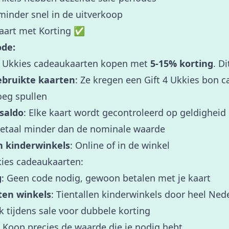
inder snel in de uitverkoop
kaart met Korting ✅
de:
 4 Ukkies cadeaukaarten kopen met
5-15% korting
. Di
bruikte kaarten
: Ze kregen een Gift 4 Ukkies bon
oeg spullen
 saldo
: Elke kaart wordt gecontroleerd op geldigheid
Betaal minder dan de nominale waarde
n kinderwinkels
: Online of in de winkel
kies cadeaukaarten:
g
: Geen code nodig, gewoon betalen met je kaart
oten winkels
: Tientallen kinderwinkels door heel Ned
k tijdens sale voor dubbele korting
: Koop precies de waarde die je nodig hebt