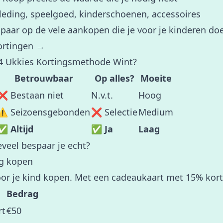
leding, speelgoed, kinderschoenen, accessoires
spaar op de vele aankopen die je voor je kinderen do
ortingen →
t 4 Ukkies Kortingsmethode Wint?
Betrouwbaar
Op alles?
Moeite
❌ Bestaan niet
N.v.t.
Hoog
⚠️ Seizoensgebonden
❌ Selectie
Medium
✅ Altijd
✅ Ja
Laag
veel bespaar je echt?
ng kopen
voor je kind kopen. Met een cadeaukaart met 15% kort
Bedrag
rt
€50