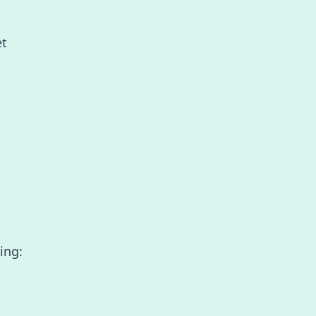
et
ing: