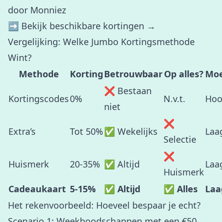
door Monniez
➡️
Bekijk beschikbare kortingen →
Vergelijking: Welke Jumbo Kortingsmethode
Wint?
Methode
Korting
Betrouwbaar
Op alles?
Moe
❌ Bestaan
Kortingscodes
0%
N.v.t.
Ho
niet
❌
Extra’s
Tot 50%
✅ Wekelijks
Laa
Selectie
❌
Huismerk
20-35%
✅ Altijd
Laa
Huismerk
Cadeaukaart
5-15%
✅ Altijd
✅ Alles
Laa
Het rekenvoorbeeld: Hoeveel bespaar je echt?
Scenario 1: Weekboodschappen met een €50