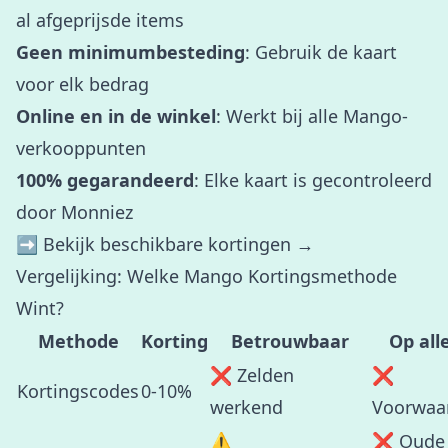
al afgeprijsde items
Geen minimumbesteding
: Gebruik de kaart
voor elk bedrag
Online en in de winkel
: Werkt bij alle Mango-
verkooppunten
100% gegarandeerd
: Elke kaart is gecontroleerd
door Monniez
➡️
Bekijk beschikbare kortingen →
Vergelijking: Welke Mango Kortingsmethode
Wint?
Methode
Korting
Betrouwbaar
Op all
❌ Zelden
❌
Kortingscodes
0-10%
werkend
Voorwaa
⚠️
❌ Oude