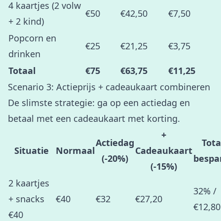
4 kaartjes (2 volw
€50
€42,50
€7,50
+ 2 kind)
Popcorn en
€25
€21,25
€3,75
drinken
Totaal
€75
€63,75
€11,25
Scenario 3: Actieprijs + cadeaukaart combineren
De slimste strategie: ga op een actiedag en
betaal met een cadeaukaart met korting.
+
Actiedag
Tota
Situatie
Normaal
Cadeaukaart
(-20%)
bespa
(-15%)
2 kaartjes
32% /
+ snacks
€40
€32
€27,20
€12,80
€40