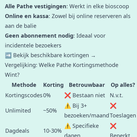
Alle Pathe vestigingen
: Werkt in elke bioscoop
Online en kassa
: Zowel bij online reserveren als
aan de balie
Geen abonnement nodig
: Ideaal voor
incidentele bezoekers
➡️
Bekijk beschikbare kortingen →
Vergelijking: Welke Pathe Kortingsmethode
Wint?
Methode
Korting
Betrouwbaar
Op alles?
Kortingscodes
0%
❌ Bestaan niet
N.v.t.
⚠️ Bij 3+
❌
Unlimited
~50%
bezoeken/maand
Toeslagen
⚠️ Specifieke
❌
Dagdeals
10-30%
dagen
Beperkt