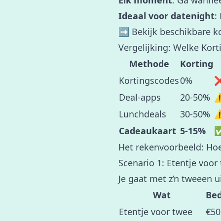
Elk moment
: Ga wannee
Ideaal voor datenight
:
➡️
Bekijk beschikbare k
Vergelijking: Welke Kor
Methode
Korting
Kortingscodes
0%
❌
Deal-apps
20-50%
⚠
Lunchdeals
30-50%
⚠
Cadeaukaart
5-15%
✅
Het rekenvoorbeeld: Hoe
Scenario 1: Etentje voor
Je gaat met z’n tweeen ui
Wat
Be
Etentje voor twee
€50