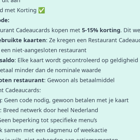
 dit aan
rd met Korting ✅
de:
taurant Cadeaucards kopen met
5-15% korting
. Dit we
bruikte kaarten
: Ze kregen een Restaurant Cadea
r een niet-aangesloten restaurant
 saldo
: Elke kaart wordt gecontroleerd op geldigheid
Betaal minder dan de nominale waarde
loten restaurant
: Gewoon als betaalmiddel
nt Cadeaucards:
g
: Geen code nodig, gewoon betalen met je kaart
: Breed netwerk door heel Nederland
Geen beperking tot specifieke menu’s
ik samen met een dagmenu of weekactie