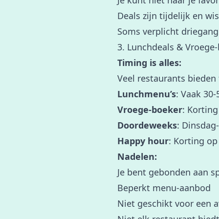
Je kunt niet naar je favo
Deals zijn tijdelijk en wi
Soms verplicht driega
3. Lunchdeals & Vroege-
Timing is alles:
Veel restaurants bieden
Lunchmenu’s
: Vaak 30
Vroege-boeker
: Korting
Doordeweeks
: Dinsdag
Happy hour
: Korting op
Nadelen:
Je bent gebonden aan sp
Beperkt menu-aanbod
Niet geschikt voor een a