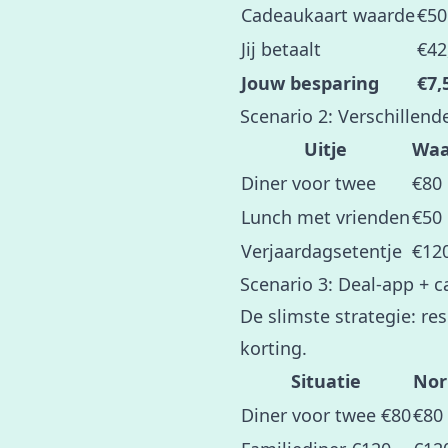
Cadeaukaart waarde
€50
Jij betaalt
€42
Jouw besparing
€7,
Scenario 2: Verschillend
Uitje
Waa
Diner voor twee
€80
Lunch met vrienden
€50
Verjaardagsetentje
€12
Scenario 3: Deal-app + 
De slimste strategie: r
korting.
Situatie
Nor
Diner voor twee €80
€80