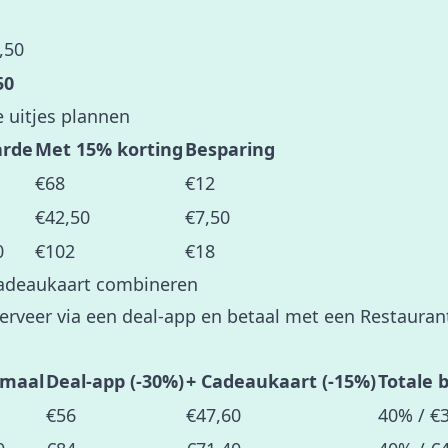
,50
50
e uitjes plannen
rde
Met 15% korting
Besparing
€68
€12
€42,50
€7,50
0
€102
€18
cadeaukaart combineren
eserveer via een deal-app en betaal met een Restaur
maal
Deal-app (-30%)
+ Cadeaukaart (-15%)
Totale 
€56
€47,60
40% / €