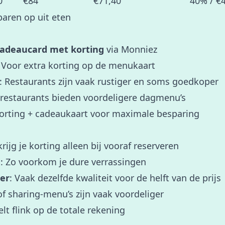
0
€84
€71,40
40% / €
aren op uit eten
adeaucard met korting
via Monniez
: Voor extra korting op de menukaart
: Restaurants zijn vaak rustiger en soms goedkoper
l restaurants bieden voordeligere dagmenu’s
korting + cadeaukaart voor maximale besparing
rijg je korting alleen bij vooraf reserveren
e
: Zo voorkom je dure verrassingen
ner
: Vaak dezelfde kwaliteit voor de helft van de prijs
of sharing-menu’s zijn vaak voordeliger
elt flink op de totale rekening