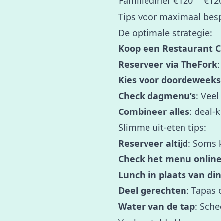
Familiediner €120
€12
Tips voor maximaal besp
De optimale strategie:
Koop een Restaurant C
Reserveer via TheFork
Kies voor doordeweeks
Check dagmenu’s
: Vee
Combineer alles
: deal-
Slimme uit-eten tips:
Reserveer altijd
: Soms k
Check het menu onlin
Lunch in plaats van di
Deel gerechten
: Tapas 
Water van de tap
: Sche