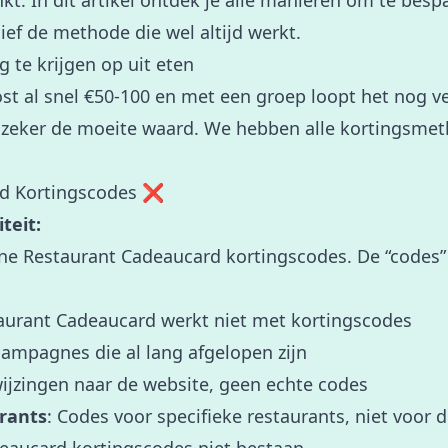
nkt. In dit artikel ontdek je alle manieren om te bes
ief de methode die wel altijd werkt.
 te krijgen op uit eten
ost al snel €50-100 en met een groep loopt het nog v
 zeker de moeite waard. We hebben alle kortingsme
rd Kortingscodes ❌
teit:
e Restaurant Cadeaucard kortingscodes. De “codes” 
taurant Cadeaucard werkt niet met kortingscodes
campagnes die al lang afgelopen zijn
ijzingen naar de website, geen echte codes
rants
: Codes voor specifieke restaurants, niet voor 