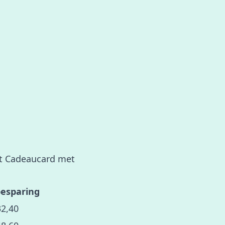
ant Cadeaucard met
besparing
32,40