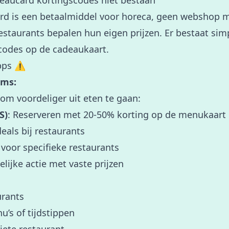
aucard kortingscodes niet bestaan
rd is een betaalmiddel voor horeca, geen webshop 
staurants bepalen hun eigen prijzen. Er bestaat s
codes op de cadeaukaart.
pps ⚠️
rms:
 om voordeliger uit eten te gaan:
S)
: Reserveren met 20-50% korting op de menukaart
eals bij restaurants
 voor specifieke restaurants
elijke actie met vaste prijzen
urants
u’s of tijdstippen