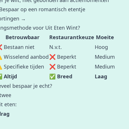
r je wilt, niet gebonden aan actiemomenten
 Bespaar op een romantisch etentje
ortingen →
tingsmethode voor Uit Eten Wint?
Betrouwbaar
Restaurantkeuze
Moeite
 Bestaan niet
N.v.t.
Hoog
️ Wisselend aanbod
❌ Beperkt
Medium
️ Specifieke tijden
❌ Beperkt
Medium
 Altijd
✅ Breed
Laag
veel bespaar je echt?
 twee
t eten:
drag