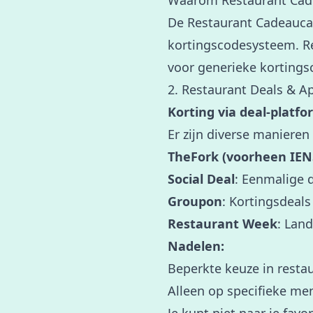
Waarom Restaurant Cade
De Restaurant Cadeauca
kortingscodesysteem. Re
voor generieke kortings
2. Restaurant Deals & A
Korting via deal-platfo
Er zijn diverse manieren
TheFork (voorheen IEN
Social Deal
: Eenmalige d
Groupon
: Kortingsdeals
Restaurant Week
: Land
Nadelen:
Beperkte keuze in resta
Alleen op specifieke men