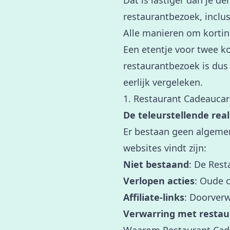
Dat is lastiger dan je de
restaurantbezoek, inclus
Alle manieren om korting
Een etentje voor twee k
restaurantbezoek is dus
eerlijk vergeleken.
1. Restaurant Cadeauca
De teleurstellende reali
Er bestaan geen algemen
websites vindt zijn:
Niet bestaand
: De Res
Verlopen acties
: Oude 
Affiliate-links
: Doorverw
Verwarring met restau