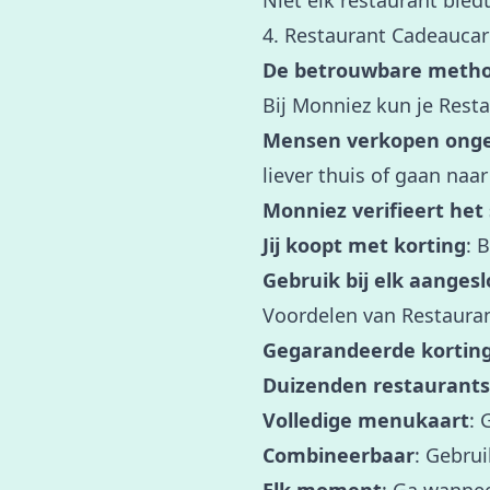
Niet elk restaurant biedt
4. Restaurant Cadeauca
De betrouwbare metho
Bij Monniez kun je Res
Mensen verkopen onge
liever thuis of gaan naa
Monniez verifieert het
Jij koopt met korting
: 
Gebruik bij elk aanges
Voordelen van Restaura
Gegarandeerde kortin
Duizenden restaurants
Volledige menukaart
: 
Combineerbaar
: Gebru