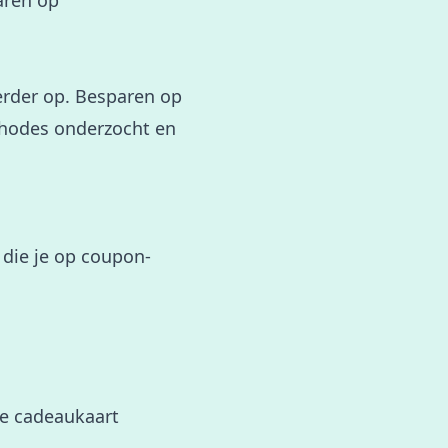
paren op
erder op. Besparen op
thodes onderzocht en
die je op coupon-
de cadeaukaart