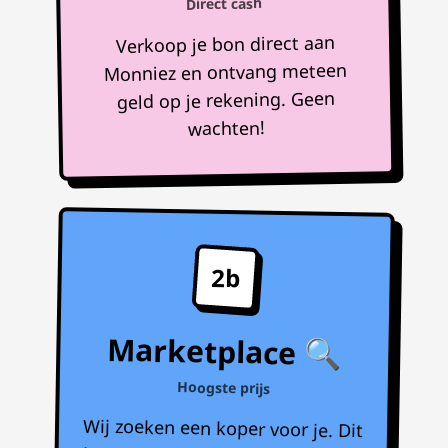
Direct cash
Verkoop je bon direct aan
Monniez en ontvang meteen
geld op je rekening. Geen
wachten!
2b
Marketplace 🔍
Hoogste prijs
Wij zoeken een koper voor je. Dit
kan 1 tot 7 dagen duren, maar je