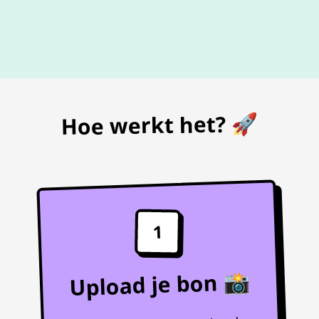
De beste
prijs
voor je bon
Hoe werkt het? 🚀
1
Upload je bon 📸