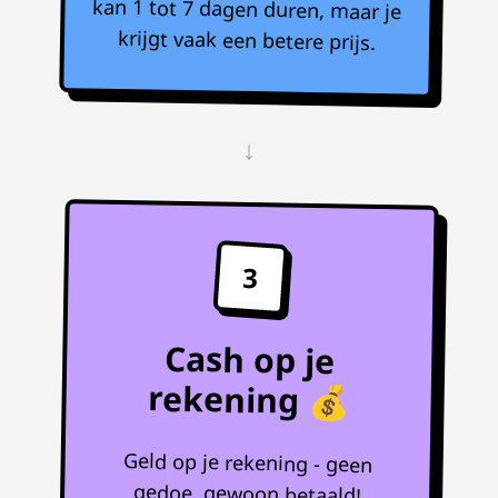
krijgt vaak een betere prijs.
↓
3
Cash op je
rekening 💰
Geld op je rekening - geen
gedoe, gewoon betaald!