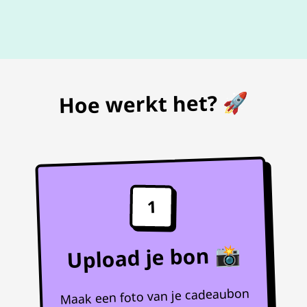
De beste
prijs
voor je bon
Hoe werkt het? 🚀
1
Upload je bon 📸
Maak een foto van je cadeaubon