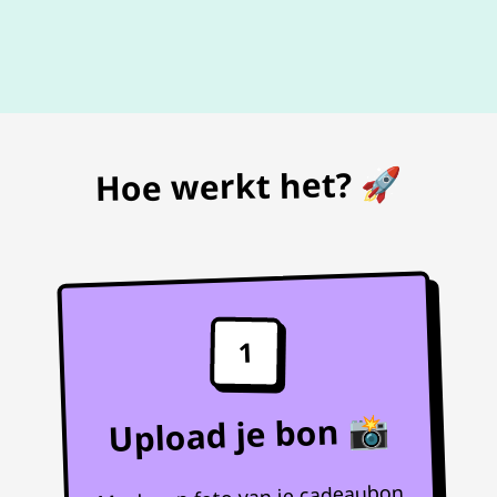
De beste
prijs
voor je bon
Hoe werkt het? 🚀
1
Upload je bon 📸
Maak een foto van je cadeaubon