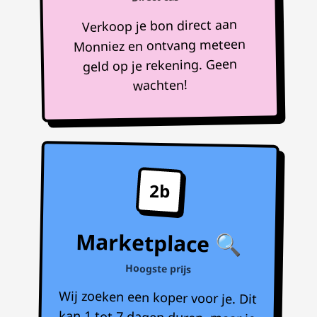
Verkoop je bon direct aan
Monniez en ontvang meteen
geld op je rekening. Geen
wachten!
2b
Marketplace 🔍
Hoogste prijs
Wij zoeken een koper voor je. Dit
kan 1 tot 7 dagen duren, maar je