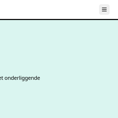
D
et onderliggende