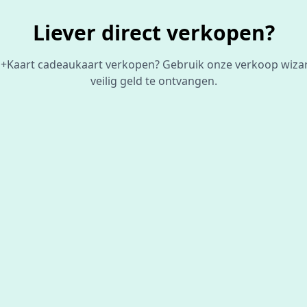
Liever direct verkopen?
do+Kaart cadeaukaart verkopen? Gebruik onze verkoop wiza
veilig geld te ontvangen.
De beste
prijs
voor je bon