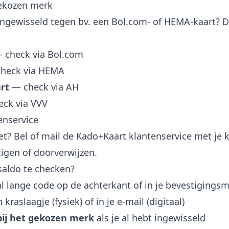
gekozen merk
ingewisseld tegen bv. een Bol.com- of HEMA-kaart? Da
—
check via Bol.com
check via HEMA
rt
—
check via AH
eck via VVV
enservice
t? Bel of mail de Kado+Kaart klantenservice met je k
igen of doorverwijzen.
saldo te checken?
 lange code op de achterkant of in je bevestigingsm
raslaagje (fysiek) of in je e-mail (digitaal)
bij het gekozen merk
als je al hebt ingewisseld