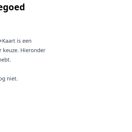
tegoed
+Kaart is een
r keuze. Hieronder
hebt.
og niet.