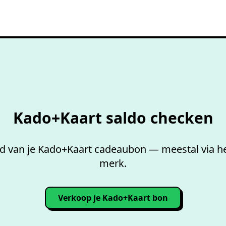
Gratis
saldo checken
Kado+Kaart saldo checken
d van je Kado+Kaart cadeaubon — meestal via h
merk.
Verkoop je Kado+Kaart bon