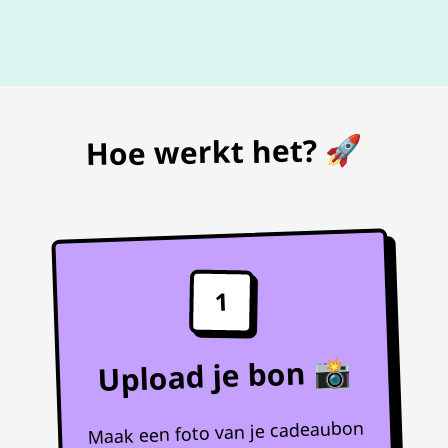
De beste
prijs
voor je bon
Hoe werkt het? 🚀
1
Upload je bon 📸
Maak een foto van je cadeaubon