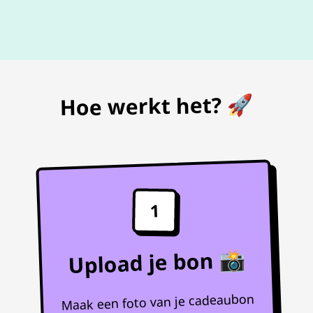
De beste
prijs
voor je bon
Hoe werkt het? 🚀
1
Upload je bon 📸
Maak een foto van je cadeaubon