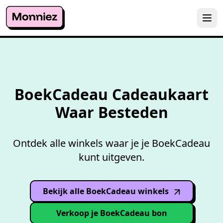
Overzicht accepterende
wink
BoekCadeau Cadeaukaart
Waar Besteden
Ontdek alle winkels waar je je BoekCadeau
kunt uitgeven.
Bekijk alle BoekCadeau winkels
(opens in
new window
)
Verkoop je BoekCadeau bon