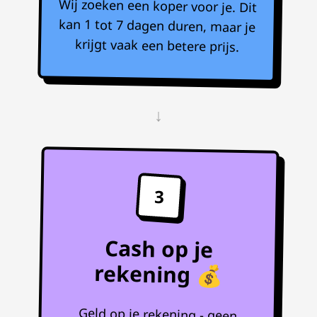
Wij zoeken een koper voor je. Dit
kan 1 tot 7 dagen duren, maar je
krijgt vaak een betere prijs.
↓
3
Cash op je
rekening 💰
Geld op je rekening - geen