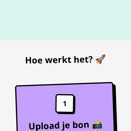
De beste
prijs
voor je bon
Hoe werkt het? 🚀
1
Upload je bon 📸